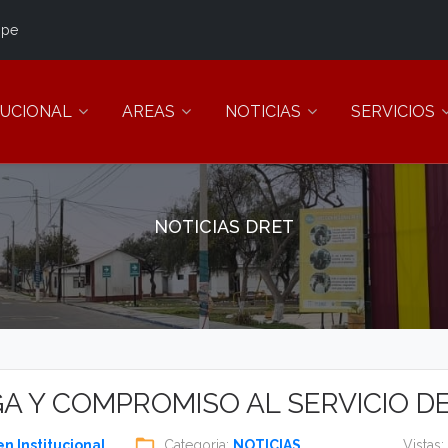
.pe
TUCIONAL
AREAS
NOTICIAS
SERVICIOS
NOTICIAS DRET
A Y COMPROMISO AL SERVICIO D
folder_open
eye
n Institucional
Categoria:
NOTICIAS
Vistas: