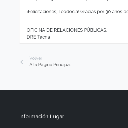
¡Felicitaciones, Teodocia! Gracias por 30 años
OFICINA DE RELACIONES PÚBLICAS.
DRE Tacna
Volver
arrow_back
A la Pagina Principal
Información Lugar