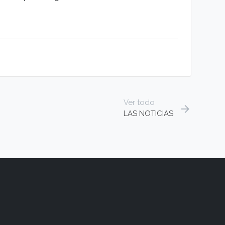
Ver todo
arrow_forward
LAS NOTICIAS