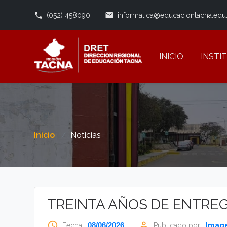
phone
email
(052) 458090
informatica@educaciontacna.edu
INICIO
INSTI
Inicio
Noticias
TREINTA AÑOS DE ENTREG
access_time
perm_identity
08/06/2026
Fecha :
Publicado por :
Image