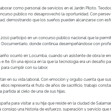
aborar como personal de servicios en el Jardín Piloto. Teod
 concurso público no desaprovechó la oportunidad. Con persev
ad, demostrando que los sueños pueden alcanzarse con esfuer
o 2010 participó en un concurso público nacional que le per
ite Documentario, donde continúa desempeñándose con profes
riño ocurrió en Locumba, cuando un asistente de obra le ens
a e Ite. En una época en la que la tecnología era un desafío 
para cumplir con su labor.
án en su vida laboral. Con emoción y orgullo cuenta que sus t
ellos representa el fruto de años de sacrificio, trabajo cons
partida al cielo de una de sus hijas.
 España para visitar a su hija que reside en la ciudad de Salama
 consigo una historia de esfuerzo, superación y servicio que n